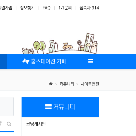
회원가입
정보찾기
FAQ
1:1문의
접속자 914
테마
스킨
위젯
애드온
홈스테이션 카페
커뮤니티
사이트연결
커뮤니티
코딩게시판
게시물 정렬
게시판 검색