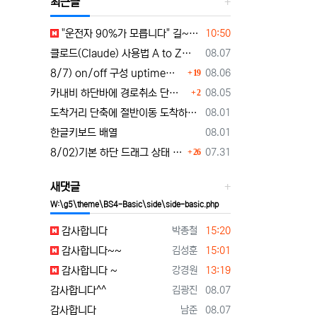
최근글
등록일
"운전자 90%가 모릅니다" 길~게 누르면 작동하는 자동차 숨겨진 꿀기능
10:50
등록일
클로드(Claude) 사용법 A to Z｜가입부터 업무 활용법 VSCODE 연결 까지
08.07
댓글
등록일
8/7) on/off 구성 uptime표시로 운행시간표시 🚗최근목적지 바로가기 및 ⛔이전화면이동과 260807
08.06
19
댓글
등록일
카내비 하단바에 경로취소 단축버튼 추가 요청
08.05
2
등록일
도착거리 단축에 절반이동 도착하기 로드리게스로 5가지를 한 번에 배우세요
08.01
등록일
한글키보드 배열
08.01
댓글
등록일
8/02)기본 하단 드래그 상태 시작 기능 carnavi-11-6-0-3944_cargps_260802.apk
07.31
26
새댓글
W:\g5\theme\BS4-Basic\side\side-basic.php
등록자
등록일
감사합니다
박종철
15:20
등록자
등록일
감사합니다~~
김성훈
15:01
등록자
등록일
감사합니다 ~
강경원
13:19
등록자
등록일
감사합니다^^
김광진
08.07
등록자
등록일
감사합니다
남준
08.07