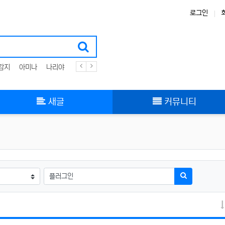
로그인
감지
아미나
나리야
플러그인
zigbee
스킨
그누보드
부트스트랩
새글
커뮤니티
검색어
검색하기