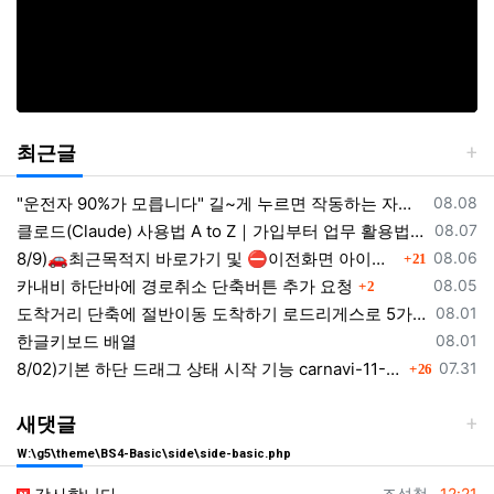
최근글
등록일
"운전자 90%가 모릅니다" 길~게 누르면 작동하는 자동차 숨겨진 꿀기능
08.08
등록일
클로드(Claude) 사용법 A to Z｜가입부터 업무 활용법 VSCODE 연결 까지
08.07
댓글
등록일
8/9)🚗최근목적지 바로가기 및 ⛔이전화면 아이콘 크기 조정및 위치조정
08.06
21
댓글
등록일
카내비 하단바에 경로취소 단축버튼 추가 요청
08.05
2
등록일
도착거리 단축에 절반이동 도착하기 로드리게스로 5가지를 한 번에 배우세요
08.01
등록일
한글키보드 배열
08.01
댓글
등록일
8/02)기본 하단 드래그 상태 시작 기능 carnavi-11-6-0-3944_cargps_260802.apk
07.31
26
새댓글
W:\g5\theme\BS4-Basic\side\side-basic.php
등록자
등록일
조성철
12:21