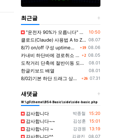
최근글
등록일
"운전자 90%가 모릅니다" 길~게 누르면 작동하는 자동차 숨겨진 꿀기능
10:50
등록일
클로드(Claude) 사용법 A to Z｜가입부터 업무 활용법 VSCODE 연결 까지
08.07
댓글
등록일
8/7) on/off 구성 uptime표시로 운행시간표시 🚗최근목적지 바로가기 및 ⛔이전화면이동과 260807
08.06
19
댓글
등록일
카내비 하단바에 경로취소 단축버튼 추가 요청
08.05
2
등록일
도착거리 단축에 절반이동 도착하기 로드리게스로 5가지를 한 번에 배우세요
08.01
등록일
한글키보드 배열
08.01
댓글
등록일
8/02)기본 하단 드래그 상태 시작 기능 carnavi-11-6-0-3944_cargps_260802.apk
07.31
26
새댓글
W:\g5\theme\BS4-Basic\side\side-basic.php
등록자
등록일
감사합니다
박종철
15:20
등록자
등록일
감사합니다~~
김성훈
15:01
등록자
등록일
감사합니다 ~
강경원
13:19
등록자
등록일
감사합니다^^
김광진
08.07