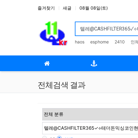
상단 네비
즐겨찾기
새글
08월 08일(토)
haos
esphome
2410
인
메인 메뉴
전체검색 결과