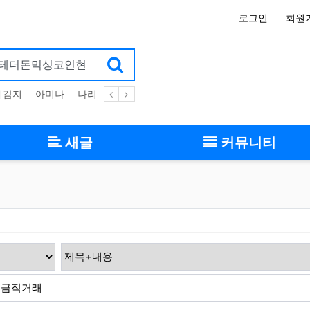
로그인
회원
체감지
아미나
나리야
플러그인
zigbee
스킨
그누보드
부
새글
커뮤니티