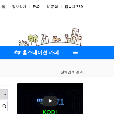
가입
정보찾기
FAQ
1:1문의
접속자 789
트스트랩
테마
스킨
위젯
애드온
홈스테이션 카페
전체검색 결과