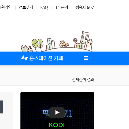
회원가입
정보찾기
FAQ
1:1문의
접속자 907
테마
스킨
위젯
애드온
홈스테이션 카페
전체검색 결과