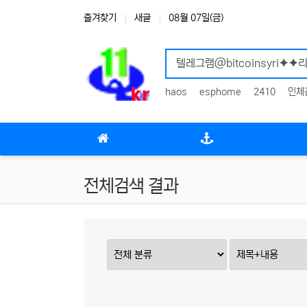
상단 네비
즐겨찾기
새글
08월 07일(금)
haos
esphome
2410
인체
메인 메뉴
전체검색 결과