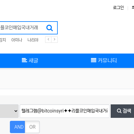
로그인
감지
아미나
나리야
플러그인
zigbee
스킨
그누보드
부트스트랩
새글
커뮤니티
검색
AND
OR