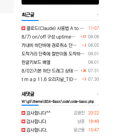
최근글
등록일
클로드(Claude) 사용법 A to Z｜가입부터 업무 활용법 VSCODE 연결 까지
11:07
댓글
등록일
8/7) on/off 구성 uptime표시로 운행시간표시 🚗최근목적지 바로가기 및 ⛔이전화면이동과 260807
08.06
17
댓글
등록일
카내비 하단바에 경로취소 단축버튼 추가 요청
08.05
2
등록일
도착거리 단축에 절반이동 도착하기 로드리게스로 5가지를 한 번에 배우세요
08.01
등록일
한글키보드 배열
08.01
댓글
등록일
8/02)기본 하단 드래그 상태 시작 기능 carnavi-11-6-0-3944_cargps_260802.apk
07.31
26
댓글
등록일
t m a p 11.6 오리지널_TID로그인 파일설치 tmap-11-6-0-3944_org signed.apk
07.30
5
새댓글
W:\g5\theme\BS4-Basic\side\side-basic.php
등록자
등록일
감사합니다^^
김광진
20:22
등록자
등록일
감사합니다
남준
18:49
등록자
등록일
감사합니다.
윤근용
15:47