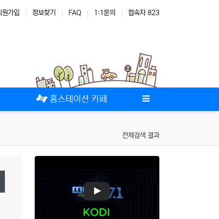
회원가입
정보찾기
FAQ
1:1문의
접속자 823
테마
스킨
위젯
애드온
홈스테이션 카페
전체검색 결과