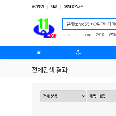
상단 네비
즐겨찾기
새글
08월 07일(금)
haos
esphome
2410
인체
메인 메뉴
전체검색 결과