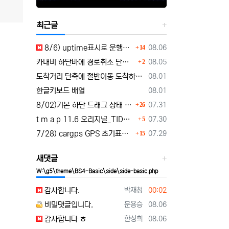
최근글
댓글
등록일
8/6) uptime표시로 운행시간표시 🚗최근목적지 바로가기 및 ⛔이전화면이동과 260806
08.06
14
댓글
등록일
카내비 하단바에 경로취소 단축버튼 추가 요청
08.05
2
등록일
도착거리 단축에 절반이동 도착하기 로드리게스로 5가지를 한 번에 배우세요
08.01
등록일
한글키보드 배열
08.01
댓글
등록일
8/02)기본 하단 드래그 상태 시작 기능 carnavi-11-6-0-3944_cargps_260802.apk
07.31
26
댓글
등록일
t m a p 11.6 오리지널_TID로그인 파일설치 tmap-11-6-0-3944_org signed.apk
07.30
5
댓글
등록일
7/28) cargps GPS 초기표시 및 터널 진입 안정화 개선 carnavi-11-4-2-3880_cargps_260728.apk
07.29
15
새댓글
W:\g5\theme\BS4-Basic\side\side-basic.php
등록자
등록일
감사합니다.
박재청
00:02
등록자
등록일
비밀댓글입니다.
문용승
08.06
등록자
등록일
감사합니다 ㅎ
한성희
08.06