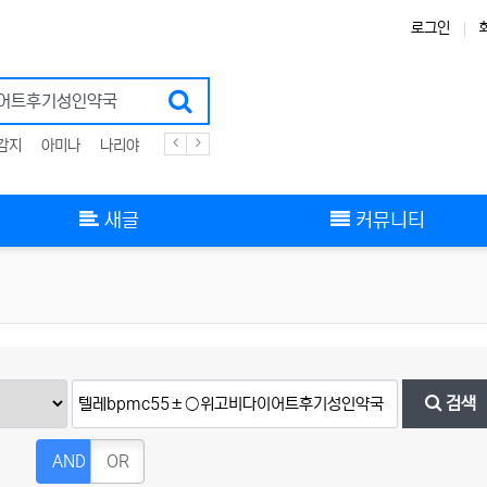
로그인
감지
아미나
나리야
플러그인
zigbee
스킨
그누보드
부트스트랩
새글
커뮤니티
검색
AND
OR