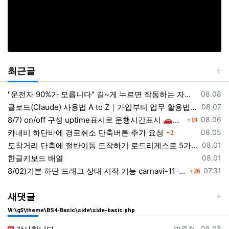
최근글
등록일
"운전자 90%가 모릅니다" 길~게 누르면 작동하는 자동차 숨겨진 꿀기능
08.08
등록일
클로드(Claude) 사용법 A to Z｜가입부터 업무 활용법 VSCODE 연결 까지
08.07
댓글
등록일
8/7) on/off 구성 uptime표시로 운행시간표시 🚗최근목적지 바로가기 및 ⛔이전화면이동과 260807
08.06
19
댓글
등록일
카내비 하단바에 경로취소 단축버튼 추가 요청
08.05
2
등록일
도착거리 단축에 절반이동 도착하기 로드리게스로 5가지를 한 번에 배우세요
08.01
등록일
한글키보드 배열
08.01
댓글
등록일
8/02)기본 하단 드래그 상태 시작 기능 carnavi-11-6-0-3944_cargps_260802.apk
07.31
26
새댓글
W:\g5\theme\BS4-Basic\side\side-basic.php
등록자
등록일
박종철
08.08