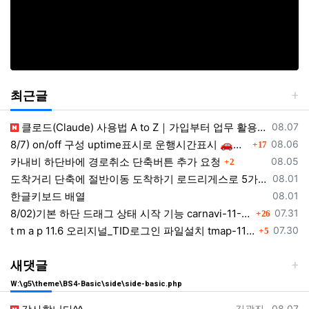
최근글
등록일
클로드(Claude) 사용법 A to Z｜가입부터 업무 활용법 VSCODE 연결 까지
08.07
댓글
등록일
8/7) on/off 구성 uptime표시로 운행시간표시 🚗최근목적지 바로가기 및 ⛔이전화면이동과 260807
08.06
17
댓글
등록일
카내비 하단바에 경로취소 단축버튼 추가 요청
08.05
2
등록일
도착거리 단축에 절반이동 도착하기 로드리게스로 5가지를 한 번에 배우세요
08.01
등록일
한글키보드 배열
08.01
댓글
등록일
8/02)기본 하단 드래그 상태 시작 기능 carnavi-11-6-0-3944_cargps_260802.apk
07.31
26
댓글
등록일
t m a p 11.6 오리지널_TID로그인 파일설치 tmap-11-6-0-3944_org signed.apk
07.30
5
새댓글
W:\g5\theme\BS4-Basic\side\side-basic.php
등록자
등록일
김광진
08.07