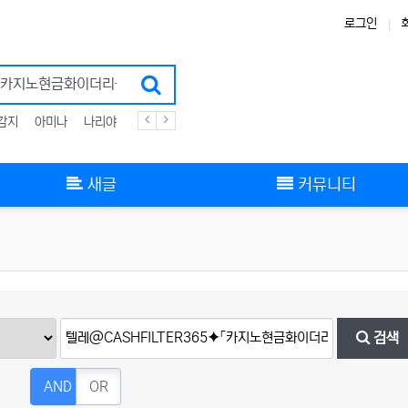
로그인
감지
아미나
나리야
플러그인
zigbee
스킨
그누보드
부트스트랩
새글
커뮤니티
검색
AND
OR