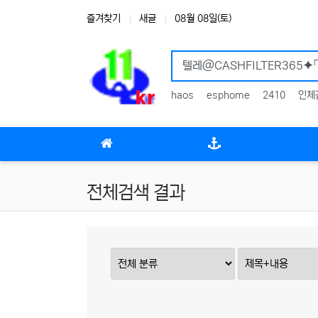
상단 네비
즐겨찾기
새글
08월 08일(토)
haos
esphome
2410
인체
메인 메뉴
전체검색 결과