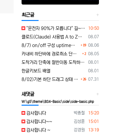
최근글
등록일
"운전자 90%가 모릅니다" 길~게 누르면 작동하는 자동차 숨겨진 꿀기능
10:50
등록일
클로드(Claude) 사용법 A to Z｜가입부터 업무 활용법 VSCODE 연결 까지
08.07
댓글
등록일
8/7) on/off 구성 uptime표시로 운행시간표시 🚗최근목적지 바로가기 및 ⛔이전화면이동과 260807
08.06
19
댓글
등록일
카내비 하단바에 경로취소 단축버튼 추가 요청
08.05
2
등록일
도착거리 단축에 절반이동 도착하기 로드리게스로 5가지를 한 번에 배우세요
08.01
등록일
한글키보드 배열
08.01
댓글
등록일
8/02)기본 하단 드래그 상태 시작 기능 carnavi-11-6-0-3944_cargps_260802.apk
07.31
26
새댓글
W:\g5\theme\BS4-Basic\side\side-basic.php
등록자
등록일
감사합니다
박종철
15:20
등록자
등록일
감사합니다~~
김성훈
15:01
등록자
등록일
감사합니다 ~
강경원
13:19