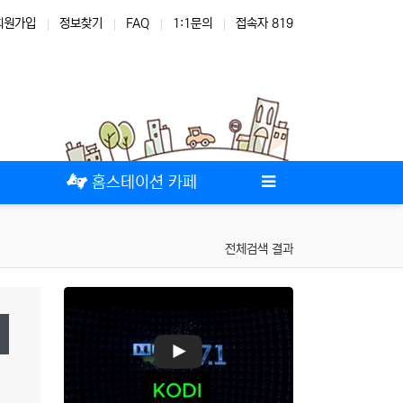
회원가입
정보찾기
FAQ
1:1문의
접속자 819
테마
스킨
위젯
애드온
홈스테이션 카페
전체검색 결과