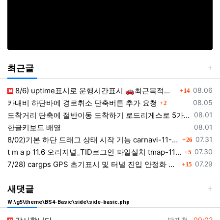
최근글
댓글
등록일
8/6) uptime표시로 운행시간표시 🚗최근목적지 바로가기 및 ⛔이전화면이동과 260806
08.06
14
댓글
등록일
카내비 하단바에 경로취소 단축버튼 추가 요청
08.05
2
등록일
도착거리 단축에 절반이동 도착하기 로드리게스로 5가지를 한 번에 배우세요
08.01
등록일
한글키보드 배열
08.01
댓글
등록일
8/02)기본 하단 드래그 상태 시작 기능 carnavi-11-6-0-3944_cargps_260802.apk
07.31
26
댓글
등록일
t m a p 11.6 오리지널_TID로그인 파일설치 tmap-11-6-0-3944_org signed.apk
07.30
5
댓글
등록일
7/28) cargps GPS 초기표시 및 터널 진입 안정화 개선 carnavi-11-4-2-3880_cargps_260728.apk
07.29
15
새댓글
W:\g5\theme\BS4-Basic\side\side-basic.php
등록자
등록일
박재청
00:02