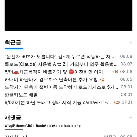
최근글
등록일
"운전자 90%가 모릅니다" 길~게 누르면 작동하는 자동차 숨겨진 꿀기능
08.08
등록일
클로드(Claude) 사용법 A to Z｜가입부터 업무 활용법 VSCODE 연결 까지
08.07
댓글
등록일
8/9)🚗최근목적지 바로가기 및 ⛔이전화면 아이콘 크기 조정및 위치조정
08.06
19
댓글
등록일
카내비 하단바에 경로취소 단축버튼 추가 요청
08.05
2
등록일
도착거리 단축에 절반이동 도착하기 로드리게스로 5가지를 한 번에 배우세요
08.01
등록일
한글키보드 배열
08.01
댓글
등록일
8/02)기본 하단 드래그 상태 시작 기능 carnavi-11-6-0-3944_cargps_260802.apk
07.31
26
새댓글
W:\g5\theme\BS4-Basic\side\side-basic.php
등록자
등록일
박종철
08.08