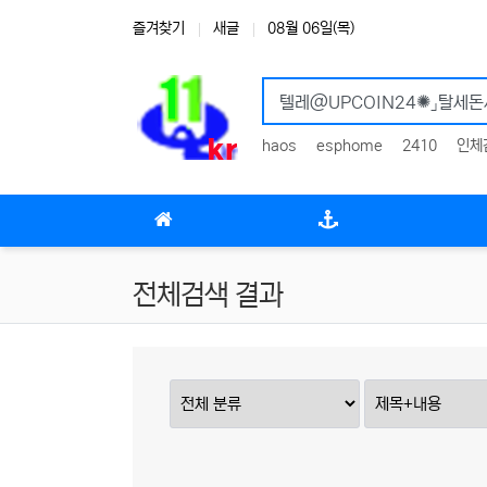
상단 네비
즐겨찾기
새글
08월 06일(목)
haos
esphome
2410
인체
메인 메뉴
전체검색 결과