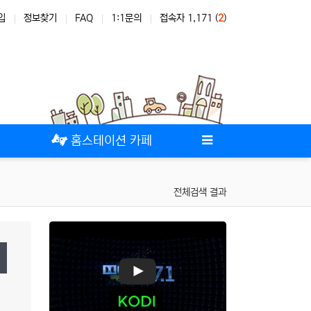
입
정보찾기
FAQ
1:1문의
접속자 1,171 (
2
)
테마
스킨
위젯
애드온
홈스테이션 카페
전체검색 결과