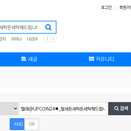
로그인
회원가
감지
아미나
나리야
플러그인
zigbee
스킨
그누보드
부트스트랩
새글
커뮤니티
검색
AND
OR