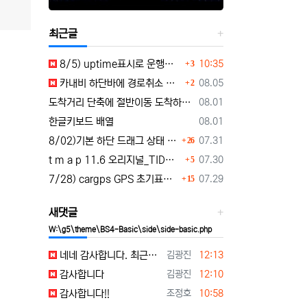
최근글
댓글
등록일
8/5) uptime표시로 운행시간표시 🚗최근목적지 바로가기 및 ⛔이전화면이동과 260805
10:35
3
댓글
등록일
카내비 하단바에 경로취소 단축버튼 추가 요청
08.05
2
등록일
도착거리 단축에 절반이동 도착하기 로드리게스로 5가지를 한 번에 배우세요
08.01
등록일
한글키보드 배열
08.01
댓글
등록일
8/02)기본 하단 드래그 상태 시작 기능 carnavi-11-6-0-3944_cargps_260802.apk
07.31
26
댓글
등록일
t m a p 11.6 오리지널_TID로그인 파일설치 tmap-11-6-0-3944_org signed.apk
07.30
5
댓글
등록일
7/28) cargps GPS 초기표시 및 터널 진입 안정화 개선 carnavi-11-4-2-3880_cargps_260728.apk
07.29
15
새댓글
W:\g5\theme\BS4-Basic\side\side-basic.php
등록자
등록일
네네 감사합니다. 최근목적지 바로가기와 이전화면이동 기능 테스트해보겠습니다.
김광진
12:13
등록자
등록일
감사합니다
김광진
12:10
등록자
등록일
감사합니다!!
조정호
10:58