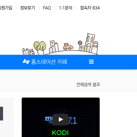
회원가입
정보찾기
FAQ
1:1문의
접속자 834
테마
스킨
위젯
애드온
홈스테이션 카페
전체검색 결과