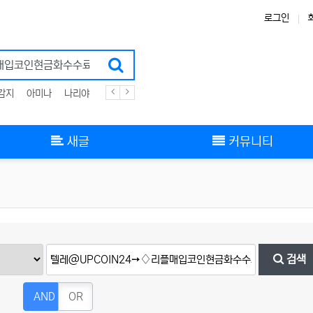
로그인
감지
아미나
나리야
플러그인
zigbee
스킨
그누보드
부트스트랩
새글
커뮤니티
검색
AND
OR