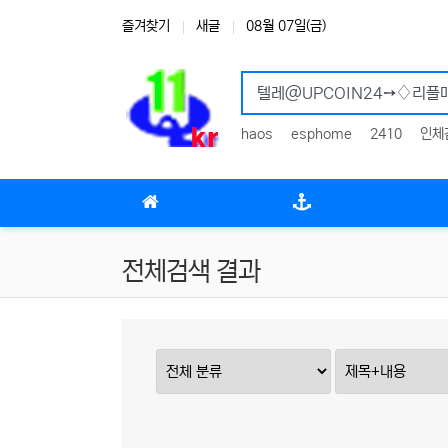
상단 네비
즐겨찾기
새글
08월 07일(금)
haos
esphome
2410
인체
메인 메뉴
전체검색 결과