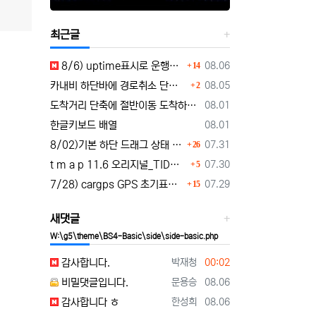
최근글
댓글
등록일
8/6) uptime표시로 운행시간표시 🚗최근목적지 바로가기 및 ⛔이전화면이동과 260806
08.06
14
댓글
등록일
카내비 하단바에 경로취소 단축버튼 추가 요청
08.05
2
등록일
도착거리 단축에 절반이동 도착하기 로드리게스로 5가지를 한 번에 배우세요
08.01
등록일
한글키보드 배열
08.01
댓글
등록일
8/02)기본 하단 드래그 상태 시작 기능 carnavi-11-6-0-3944_cargps_260802.apk
07.31
26
댓글
등록일
t m a p 11.6 오리지널_TID로그인 파일설치 tmap-11-6-0-3944_org signed.apk
07.30
5
댓글
등록일
7/28) cargps GPS 초기표시 및 터널 진입 안정화 개선 carnavi-11-4-2-3880_cargps_260728.apk
07.29
15
새댓글
W:\g5\theme\BS4-Basic\side\side-basic.php
등록자
등록일
감사합니다.
박재청
00:02
등록자
등록일
비밀댓글입니다.
문용승
08.06
등록자
등록일
감사합니다 ㅎ
한성희
08.06