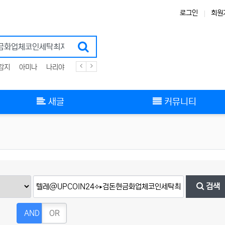
로그인
회원
감지
아미나
나리야
플러그인
zigbee
스킨
그누보드
부트스트랩
새글
커뮤니티
검색
AND
OR