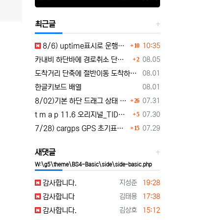
최근글
댓글
등록일
8/6) uptime표시로 운행시간표시 🚗최근목적지 바로가기 및 ⛔이전화면이동과 260806
10:35
10
댓글
등록일
카내비 하단바에 경로취소 단축버튼 추가 요청
08.05
2
등록일
도착거리 단축에 절반이동 도착하기 로드리게스로 5가지를 한 번에 배우세요
08.01
등록일
한글키보드 배열
08.01
댓글
등록일
8/02)기본 하단 드래그 상태 시작 기능 carnavi-11-6-0-3944_cargps_260802.apk
07.31
26
댓글
등록일
t m a p 11.6 오리지널_TID로그인 파일설치 tmap-11-6-0-3944_org signed.apk
07.30
5
댓글
등록일
7/28) cargps GPS 초기표시 및 터널 진입 안정화 개선 carnavi-11-4-2-3880_cargps_260728.apk
07.29
15
새댓글
W:\g5\theme\BS4-Basic\side\side-basic.php
등록자
등록일
감사합니다.
지성준
19:28
등록자
등록일
감사합니다
김태용
17:38
등록자
등록일
감사합니다.
김상호
15:12