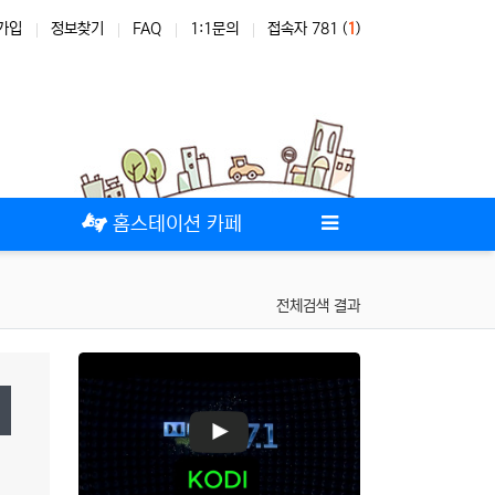
가입
정보찾기
FAQ
1:1문의
접속자 781 (
1
)
테마
스킨
위젯
애드온
홈스테이션 카페
전체검색 결과