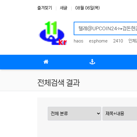
상단 네비
즐겨찾기
새글
08월 06일(목)
haos
esphome
2410
인체
메인 메뉴
전체검색 결과