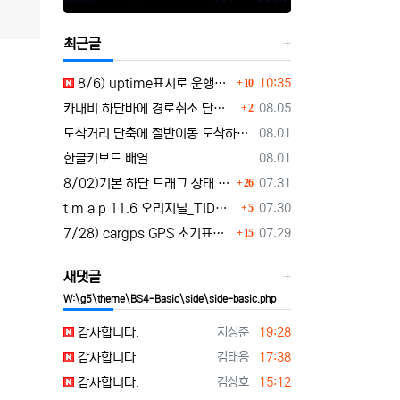
최근글
댓글
등록일
8/6) uptime표시로 운행시간표시 🚗최근목적지 바로가기 및 ⛔이전화면이동과 260806
10:35
10
댓글
등록일
카내비 하단바에 경로취소 단축버튼 추가 요청
08.05
2
등록일
도착거리 단축에 절반이동 도착하기 로드리게스로 5가지를 한 번에 배우세요
08.01
등록일
한글키보드 배열
08.01
댓글
등록일
8/02)기본 하단 드래그 상태 시작 기능 carnavi-11-6-0-3944_cargps_260802.apk
07.31
26
댓글
등록일
t m a p 11.6 오리지널_TID로그인 파일설치 tmap-11-6-0-3944_org signed.apk
07.30
5
댓글
등록일
7/28) cargps GPS 초기표시 및 터널 진입 안정화 개선 carnavi-11-4-2-3880_cargps_260728.apk
07.29
15
새댓글
W:\g5\theme\BS4-Basic\side\side-basic.php
등록자
등록일
감사합니다.
지성준
19:28
등록자
등록일
감사합니다
김태용
17:38
등록자
등록일
감사합니다.
김상호
15:12