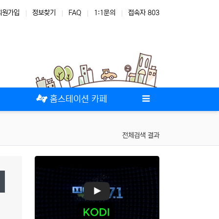
회원가입
정보찾기
FAQ
1:1문의
접속자 803
테마
스킨
위젯
애드온
홈스테이션 카페
전체검색 결과