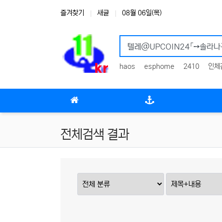
상단 네비
즐겨찾기
새글
08월 06일(목)
haos
esphome
2410
인체
메인 메뉴
전체검색 결과