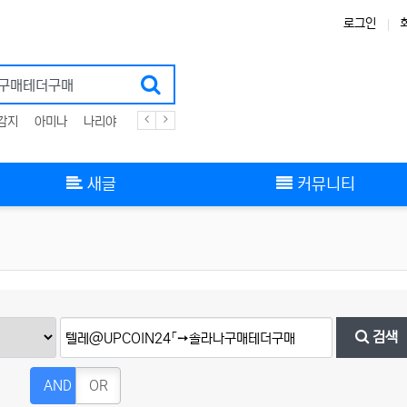
로그인
감지
아미나
나리야
플러그인
zigbee
스킨
그누보드
부트스트랩
새글
커뮤니티
검색
AND
OR