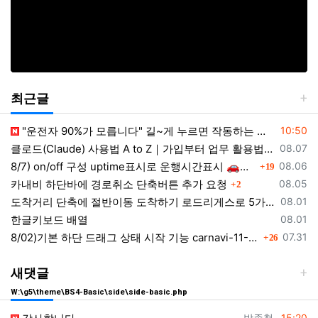
최근글
등록일
"운전자 90%가 모릅니다" 길~게 누르면 작동하는 자동차 숨겨진 꿀기능
10:50
등록일
클로드(Claude) 사용법 A to Z｜가입부터 업무 활용법 VSCODE 연결 까지
08.07
댓글
등록일
8/7) on/off 구성 uptime표시로 운행시간표시 🚗최근목적지 바로가기 및 ⛔이전화면이동과 260807
08.06
19
댓글
등록일
카내비 하단바에 경로취소 단축버튼 추가 요청
08.05
2
등록일
도착거리 단축에 절반이동 도착하기 로드리게스로 5가지를 한 번에 배우세요
08.01
등록일
한글키보드 배열
08.01
댓글
등록일
8/02)기본 하단 드래그 상태 시작 기능 carnavi-11-6-0-3944_cargps_260802.apk
07.31
26
새댓글
W:\g5\theme\BS4-Basic\side\side-basic.php
등록자
등록일
박종철
15:20