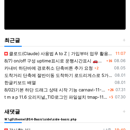
최근글
등록일
클로드(Claude) 사용법 A to Z｜가입부터 업무 활용법 VSCODE 연결 까지
11:07
댓글
등록일
8/7) on/off 구성 uptime표시로 운행시간표시 🚗최근목적지 바로가기 및 ⛔이전화면이동과 260807
08.06
16
댓글
등록일
카내비 하단바에 경로취소 단축버튼 추가 요청
08.05
2
등록일
도착거리 단축에 절반이동 도착하기 로드리게스로 5가지를 한 번에 배우세요
08.01
등록일
한글키보드 배열
08.01
댓글
등록일
8/02)기본 하단 드래그 상태 시작 기능 carnavi-11-6-0-3944_cargps_260802.apk
07.31
26
댓글
등록일
t m a p 11.6 오리지널_TID로그인 파일설치 tmap-11-6-0-3944_org signed.apk
07.30
5
새댓글
W:\g5\theme\BS4-Basic\side\side-basic.php
등록자
등록일
남준
18:49