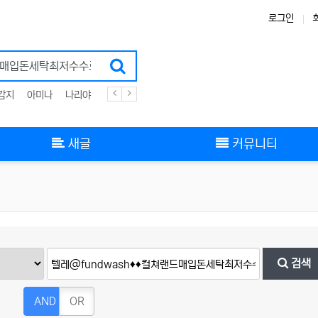
로그인
감지
아미나
나리야
플러그인
zigbee
스킨
그누보드
부트스트랩
새글
커뮤니티
검색
AND
OR