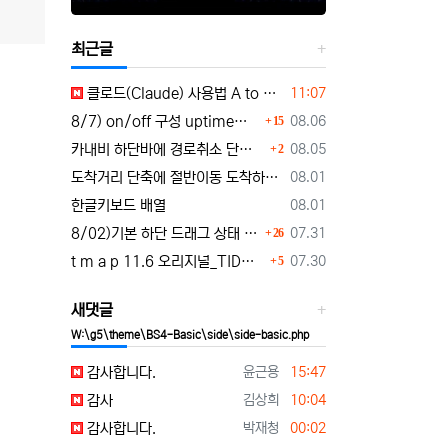
최근글
등록일
클로드(Claude) 사용법 A to Z｜가입부터 업무 활용법 VSCODE 연결 까지
11:07
댓글
등록일
8/7) on/off 구성 uptime표시로 운행시간표시 🚗최근목적지 바로가기 및 ⛔이전화면이동과 260807
08.06
15
댓글
등록일
카내비 하단바에 경로취소 단축버튼 추가 요청
08.05
2
등록일
도착거리 단축에 절반이동 도착하기 로드리게스로 5가지를 한 번에 배우세요
08.01
등록일
한글키보드 배열
08.01
댓글
등록일
8/02)기본 하단 드래그 상태 시작 기능 carnavi-11-6-0-3944_cargps_260802.apk
07.31
26
댓글
등록일
t m a p 11.6 오리지널_TID로그인 파일설치 tmap-11-6-0-3944_org signed.apk
07.30
5
새댓글
W:\g5\theme\BS4-Basic\side\side-basic.php
등록자
등록일
감사합니다.
윤근용
15:47
등록자
등록일
감사
김상희
10:04
등록자
등록일
감사합니다.
박재청
00:02