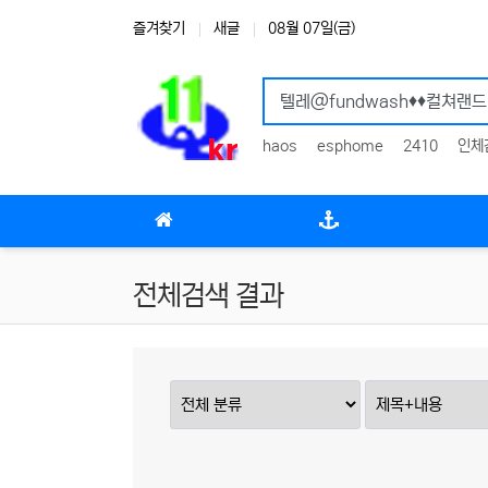
상단 네비
즐겨찾기
새글
08월 07일(금)
haos
esphome
2410
인체
메인 메뉴
전체검색 결과