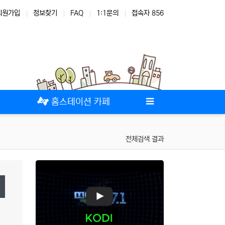
회원가입
정보찾기
FAQ
1:1문의
접속자 856
테마
스킨
위젯
애드온
홈스테이션 카페
전체검색 결과