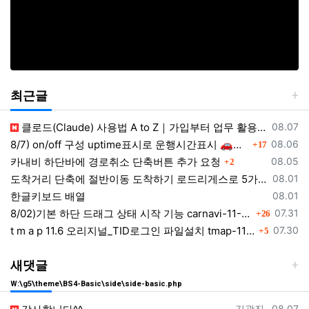
최근글
등록일
클로드(Claude) 사용법 A to Z｜가입부터 업무 활용법 VSCODE 연결 까지
08.07
댓글
등록일
8/7) on/off 구성 uptime표시로 운행시간표시 🚗최근목적지 바로가기 및 ⛔이전화면이동과 260807
08.06
17
댓글
등록일
카내비 하단바에 경로취소 단축버튼 추가 요청
08.05
2
등록일
도착거리 단축에 절반이동 도착하기 로드리게스로 5가지를 한 번에 배우세요
08.01
등록일
한글키보드 배열
08.01
댓글
등록일
8/02)기본 하단 드래그 상태 시작 기능 carnavi-11-6-0-3944_cargps_260802.apk
07.31
26
댓글
등록일
t m a p 11.6 오리지널_TID로그인 파일설치 tmap-11-6-0-3944_org signed.apk
07.30
5
새댓글
W:\g5\theme\BS4-Basic\side\side-basic.php
등록자
등록일
김광진
08.07