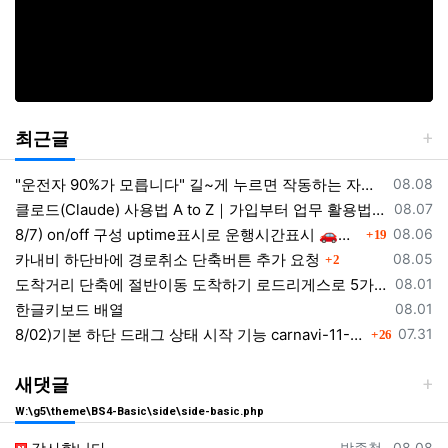
최근글
등록일
"운전자 90%가 모릅니다" 길~게 누르면 작동하는 자동차 숨겨진 꿀기능
08.08
등록일
클로드(Claude) 사용법 A to Z｜가입부터 업무 활용법 VSCODE 연결 까지
08.07
댓글
등록일
8/7) on/off 구성 uptime표시로 운행시간표시 🚗최근목적지 바로가기 및 ⛔이전화면이동과 260807
08.06
19
댓글
등록일
카내비 하단바에 경로취소 단축버튼 추가 요청
08.05
2
등록일
도착거리 단축에 절반이동 도착하기 로드리게스로 5가지를 한 번에 배우세요
08.01
등록일
한글키보드 배열
08.01
댓글
등록일
8/02)기본 하단 드래그 상태 시작 기능 carnavi-11-6-0-3944_cargps_260802.apk
07.31
26
새댓글
W:\g5\theme\BS4-Basic\side\side-basic.php
등록자
등록일
박종철
08.08