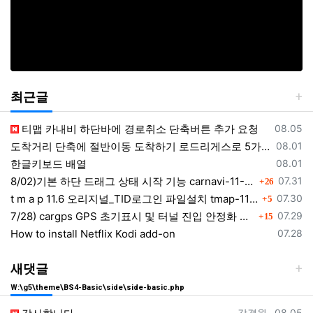
최근글
등록일
티맵 카내비 하단바에 경로취소 단축버튼 추가 요청
08.05
등록일
도착거리 단축에 절반이동 도착하기 로드리게스로 5가지를 한 번에 배우세요
08.01
등록일
한글키보드 배열
08.01
댓글
등록일
8/02)기본 하단 드래그 상태 시작 기능 carnavi-11-6-0-3944_cargps_260802.apk
07.31
26
댓글
등록일
t m a p 11.6 오리지널_TID로그인 파일설치 tmap-11-6-0-3944_org signed.apk
07.30
5
댓글
등록일
7/28) cargps GPS 초기표시 및 터널 진입 안정화 개선 carnavi-11-4-2-3880_cargps_260728.apk
07.29
15
등록일
How to install Netflix Kodi add-on
07.28
새댓글
W:\g5\theme\BS4-Basic\side\side-basic.php
등록자
등록일
강경원
08.05