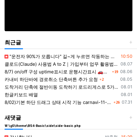
최근글
등록일
"운전자 90%가 모릅니다" 길~게 누르면 작동하는 자동차 숨겨진 꿀기능
10:50
등록일
클로드(Claude) 사용법 A to Z｜가입부터 업무 활용법 VSCODE 연결 까지
08.07
댓글
등록일
8/7) on/off 구성 uptime표시로 운행시간표시 🚗최근목적지 바로가기 및 ⛔이전화면이동과 260807
08.06
19
댓글
등록일
카내비 하단바에 경로취소 단축버튼 추가 요청
08.05
2
등록일
도착거리 단축에 절반이동 도착하기 로드리게스로 5가지를 한 번에 배우세요
08.01
등록일
한글키보드 배열
08.01
댓글
등록일
8/02)기본 하단 드래그 상태 시작 기능 carnavi-11-6-0-3944_cargps_260802.apk
07.31
26
새댓글
W:\g5\theme\BS4-Basic\side\side-basic.php
등록자
등록일
박종철
15:20