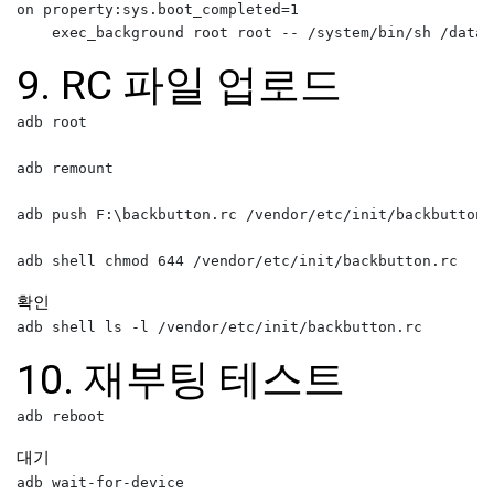
on property:sys.boot_completed=1

9. RC 파일 업로드
adb root

adb remount

adb push F:\backbutton.rc /vendor/etc/init/backbutton.r
확인
10. 재부팅 테스트
대기