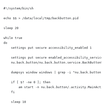
#!/system/bin/sh

echo $$ > /data/local/tmp/backbutton.pid

sleep 20

while true

do

    settings put secure accessibility_enabled 1

    settings put secure enabled_accessibility_services 
    nu.back.button/nu.back.button.service.BackButtonSer
    dumpsys window windows | grep -i "nu.back.button.a
    if [ $? -ne 0 ]; then

        am start -n nu.back.button/.activity.MainActivi
    fi

    sleep 10
