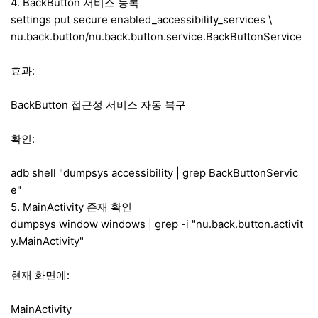
4. BackButton 서비스 등록
settings put secure enabled_accessibility_services \
nu.back.button/nu.back.button.service.BackButtonService
효과:
BackButton 접근성 서비스 자동 복구
확인:
adb shell "dumpsys accessibility | grep BackButtonServic
e"
5. MainActivity 존재 확인
dumpsys window windows | grep -i "nu.back.button.activit
y.MainActivity"
현재 화면에:
MainActivity