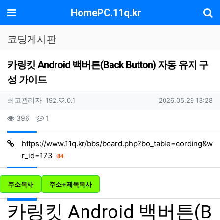
기
메뉴
HomePC.11q.kr
코딩게시판
카링킷 Android 백버튼(Back Button) 자동 유지 구
성 가이드
작성자 정보
작성
아이피
작성일
최고관리자
192.♡.0.1
2026.05.29 13:28
컨텐츠 정보
조회
댓글
396
1
https://www.11q.kr/bbs/board.php?bo_table=cording&w
회 연결
r_id=173
84
주소복사
주소+제목복사
본문
카링킷 Android 백버튼(B