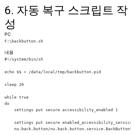
6. 자동 복구 스크립트 작
성
PC
내용
#!/system/bin/sh

echo $$ > /data/local/tmp/backbutton.pid

sleep 20

while true

do

    settings put secure accessibility_enabled 1

    settings put secure enabled_accessibility_services 
    nu.back.button/nu.back.button.service.BackButtonSer