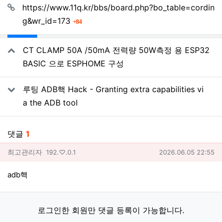
관련자료
https://www.11q.kr/bbs/board.php?bo_table=cordin
회 연결
g&wr_id=173
84
CT CLAMP 50A /50mA 전력량 50W측정 용 ESP32
BASIC 으로 ESPHOME 구성
루팅 ADB핵 Hack - Granting extra capabilities vi
a the ADB tool
댓글
1
최고관리자님의 댓글
아이피
작성일
최고관리자
192.♡.0.1
2026.06.05 22:55
adb핵
로그인한 회원만 댓글 등록이 가능합니다.