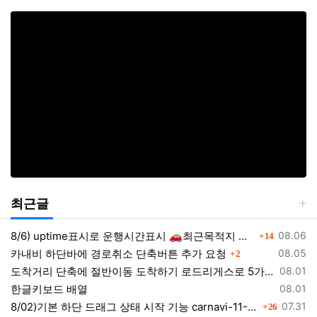
최근글
댓글
등록일
8/6) uptime표시로 운행시간표시 🚗최근목적지 바로가기 및 ⛔이전화면이동과 260806
08.06
14
댓글
등록일
카내비 하단바에 경로취소 단축버튼 추가 요청
08.05
2
등록일
도착거리 단축에 절반이동 도착하기 로드리게스로 5가지를 한 번에 배우세요
08.01
등록일
한글키보드 배열
08.01
댓글
등록일
8/02)기본 하단 드래그 상태 시작 기능 carnavi-11-6-0-3944_cargps_260802.apk
07.31
26