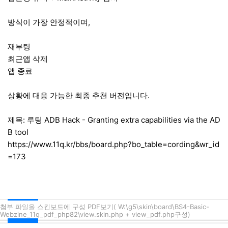
방식이 가장 안정적이며,
재부팅
최근앱 삭제
앱 종료
상황에 대응 가능한 최종 추천 버전입니다.
제목: 루팅 ADB Hack - Granting extra capabilities via the AD
B tool
https://www.11q.kr/bbs/board.php?bo_table=cording&wr_id
=173
첨부 파일을 스킨보드에 구성 PDF보기( W:\g5\skin\board\BS4-Basic-
Webzine_11q_pdf_php82\view.skin.php + view_pdf.php구성)