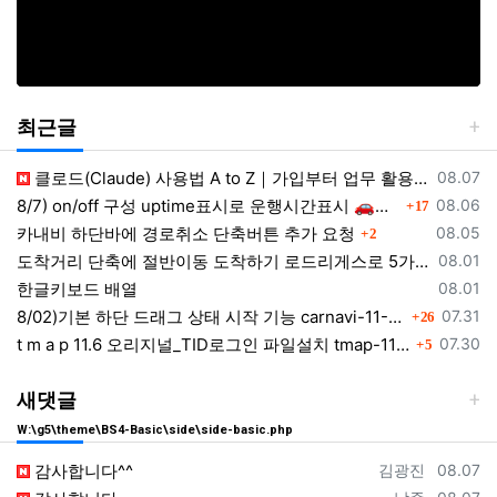
최근글
등록일
클로드(Claude) 사용법 A to Z｜가입부터 업무 활용법 VSCODE 연결 까지
08.07
댓글
등록일
8/7) on/off 구성 uptime표시로 운행시간표시 🚗최근목적지 바로가기 및 ⛔이전화면이동과 260807
08.06
17
댓글
등록일
카내비 하단바에 경로취소 단축버튼 추가 요청
08.05
2
등록일
도착거리 단축에 절반이동 도착하기 로드리게스로 5가지를 한 번에 배우세요
08.01
등록일
한글키보드 배열
08.01
댓글
등록일
8/02)기본 하단 드래그 상태 시작 기능 carnavi-11-6-0-3944_cargps_260802.apk
07.31
26
댓글
등록일
t m a p 11.6 오리지널_TID로그인 파일설치 tmap-11-6-0-3944_org signed.apk
07.30
5
새댓글
W:\g5\theme\BS4-Basic\side\side-basic.php
등록자
등록일
감사합니다^^
김광진
08.07
등록자
등록일