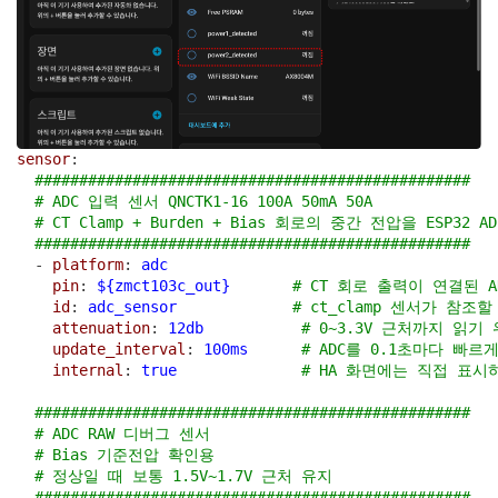
sensor
:
#################################################
# ADC 입력 센서 QNCTK1-16 100A 50mA 50A
# CT Clamp + Burden + Bias 회로의 중간 전압을 ESP32 
#################################################
  - 
platform
: 
adc
pin
: 
${zmct103c_out}
# CT 회로 출력이 연결된 ADC
id
: 
adc_sensor
# ct_clamp 센서가 참조할 
attenuation
: 
12db
# 0~3.3V 근처까지 읽기 
update_interval
: 
100ms
# ADC를 0.1초마다 빠르
internal
: 
true
# HA 화면에는 직접 표시
#################################################
# ADC RAW 디버그 센서
# Bias 기준전압 확인용
# 정상일 때 보통 1.5V~1.7V 근처 유지
#################################################