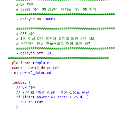
# ON 지연
# 300ms 이상 ON 조건이 유지될 때만 ON 처리
################################################
      - 
delayed_on
: 
300ms
################################################
# OFF 지연
# 1초 이상 OFF 조건이 유지될 때만 OFF 처리
# 순간적인 전류 흔들림으로 꺼짐 오판 방지
################################################
      - 
delayed_off
: 
1s
#################################################
  - 
platform
: 
template
name
: 
"power2_detected"
id
: 
power2_detected
lambda
: 
|
-
      // ON 기준
      // 25W 초과이면 전원이 켜진 것으로 판단
      if (id(ct_power2_w).state > 25.0) {
        return true;
      }