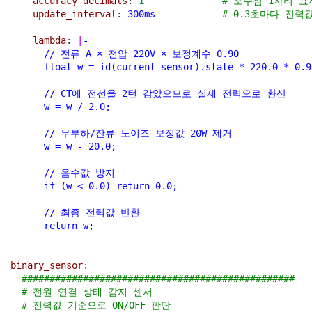
accuracy_decimals
: 
1
# 소수점 1자리 표
update_interval
: 
300ms
# 0.3초마다 전력
lambda
: 
|
-
      // 전류 A × 전압 220V × 보정계수 0.90
      float w = id(current_sensor).state * 220.0 * 0.9
      // CT에 전선을 2턴 감았으므로 실제 전력으로 환산
      w = w / 2.0;
      // 무부하/잔류 노이즈 보정값 20W 제거
      w = w - 20.0;
      // 음수값 방지
      if (w < 0.0) return 0.0;
      // 최종 전력값 반환
      return w;
binary_sensor
:
#################################################
# 전원 연결 상태 감지 센서
# 전력값 기준으로 ON/OFF 판단