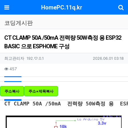
기
메뉴
HomePC.11q.kr
코딩게시판
CT CLAMP 50A /50mA 전력량 50W측정 용 ESP32
BASIC 으로 ESPHOME 구성
작성자 정보
작성
아이피
작성일
최고관리자
192.♡.0.1
2026.06.01 03:18
컨텐츠 정보
조회
457
주소복사
주소+제목복사
본문
CT CLAMP 50A /50mA  전력량 50W측정 용  ES