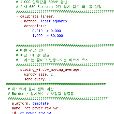
# 1.000 입력값을 30A로 환산
# 현재 68Ω Burden + 2턴 감기 감도 확보용 설정
################################################
      - 
calibrate_linear
:
method
: 
least_squares
datapoints
:
            - 
0.010 -> 0.000
            - 
1.000 -> 30.000
################################################
# 빠른 평균 필터
# 최근 2개 값 평균
# 노이즈는 줄이고 반응속도는 빠르게 유지
################################################
      - 
sliding_window_moving_average
:
window_size
: 
2
send_every
: 
1
#################################################
# 하드웨어 원시 전력 계산
# Burden / 감기횟수 / 보정값 검증용
#################################################
  - 
platform
: 
template
name
: 
"ct_power_raw_hw"
id
: 
ct_power_raw_hw