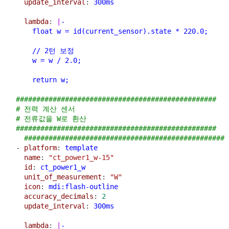
update_interval
: 
300ms
lambda
: 
|
-
      float w = id(current_sensor).state * 220.0;
      // 2턴 보정
      w = w / 2.0;
      return w;
#################################################
# 전력 계산 센서
# 전류값을 W로 환산
#################################################
#################################################
  - 
platform
: 
template
name
: 
"ct_power1_w-15"
id
: 
ct_power1_w
unit_of_measurement
: 
"W"
icon
: 
mdi:flash-outline
accuracy_decimals
: 
2
update_interval
: 
300ms
lambda
: 
|
-