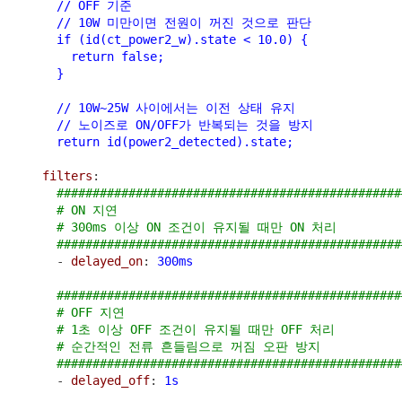
      // OFF 기준
      // 10W 미만이면 전원이 꺼진 것으로 판단
      if (id(ct_power2_w).state < 10.0) {
        return false;
      }
      // 10W~25W 사이에서는 이전 상태 유지
      // 노이즈로 ON/OFF가 반복되는 것을 방지
      return id(power2_detected).state;
filters
:
################################################
# ON 지연
# 300ms 이상 ON 조건이 유지될 때만 ON 처리
################################################
      - 
delayed_on
: 
300ms
################################################
# OFF 지연
# 1초 이상 OFF 조건이 유지될 때만 OFF 처리
# 순간적인 전류 흔들림으로 꺼짐 오판 방지
################################################
      - 
delayed_off
: 
1s