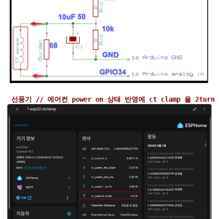
선풍기 // 에어컨 power on 상태 반영에 ct clamp 을 2tu