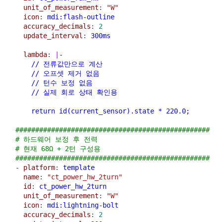
unit_of_measurement
: 
"W"
icon
: 
mdi:flash-outline
accuracy_decimals
: 
2
update_interval
: 
300ms
lambda
: 
|
-
      // 전류값만으로 계산
      // 오프셋 제거 없음
      // 턴수 보정 없음
      // 실제 회로 상태 확인용
      return id(current_sensor).state * 220.0;
#################################################
# 하드웨어 보정 후 전력
# 현재 68Ω + 2턴 구성용
#################################################
  - 
platform
: 
template
name
: 
"ct_power_hw_2turn"
id
: 
ct_power_hw_2turn
unit_of_measurement
: 
"W"
icon
: 
mdi:lightning-bolt
accuracy_decimals
: 
2