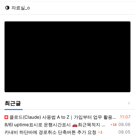
자료실_o
최근글
등록일
클로드(Claude) 사용법 A to Z｜가입부터 업무 활용법 VSCODE 연결 까지
11:07
댓글
등록일
8/6) uptime표시로 운행시간표시 🚗최근목적지 바로가기 및 ⛔이전화면이동과 260806
08.06
14
댓글
등록일
카내비 하단바에 경로취소 단축버튼 추가 요청
08.05
2