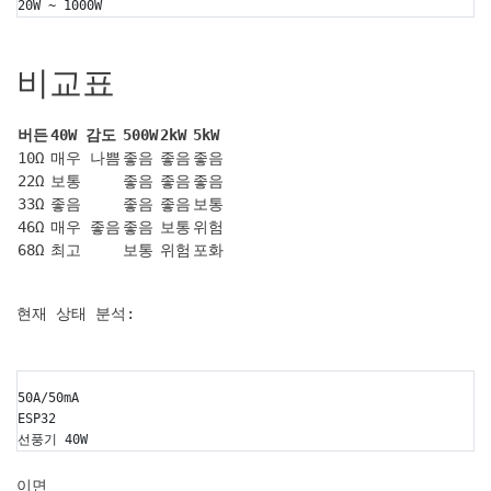
20W ~ 1000W
비교표
버든
40W 감도
500W
2kW
5kW
10Ω
매우 나쁨
좋음
좋음
좋음
22Ω
보통
좋음
좋음
좋음
33Ω
좋음
좋음
좋음
보통
46Ω
매우 좋음
좋음
보통
위험
68Ω
최고
보통
위험
포화
현재 상태 분석:
50A/50mA
ESP32
선풍기 40W
이면