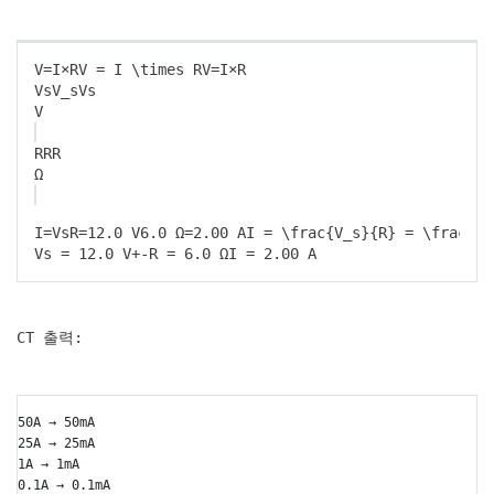
V=I×RV = I \times R
V
=
I
×
R
VsV_s
V
s
V
RR
R
Ω
I=VsR=12.0 V6.0 Ω=2.00 AI = \frac{V_s}{R} = \frac{12
Vs = 12.0 V+-R = 6.0 ΩI = 2.00 A
CT 출력:
50A → 50mA
25A → 25mA
1A → 1mA
0.1A → 0.1mA