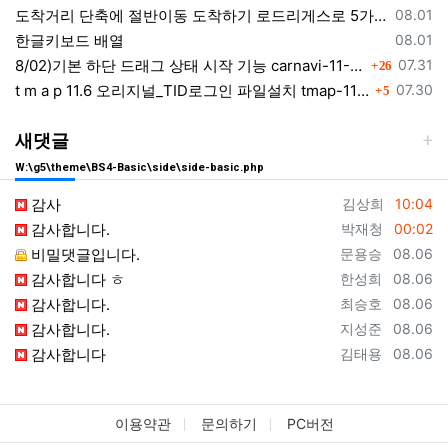
등록일
도착거리 단축에 절반이동 도착하기 로드리게스로 5가지를 한 번에 배우세요
08.01
등록일
한글키보드 배열
08.01
댓글
등록일
8/02)기본 하단 드래그 상태 시작 기능 carnavi-11-6-0-3944_cargps_260802.apk
07.31
26
댓글
등록일
t m a p 11.6 오리지널_TID로그인 파일설치 tmap-11-6-0-3944_org signed.apk
07.30
5
새댓글
W:\g5\theme\BS4-Basic\side\side-basic.php
등록자
등록일
감사
김상희
10:04
등록자
등록일
감사합니다.
박재청
00:02
등록자
등록일
비밀댓글입니다.
문용승
08.06
등록자
등록일
감사합니다 ㅎ
한성희
08.06
등록자
등록일
감사합니다.
최승호
08.06
등록자
등록일
감사합니다.
지성준
08.06
등록자
등록일
감사합니다
김태용
08.06
이용약관
문의하기
PC버전