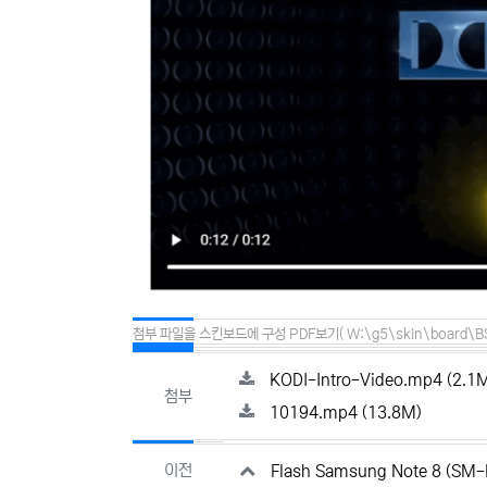
첨부 파일을 스킨보드에 구성 PDF보기( W:\g5\skin\board\BS4-B
관련자료
파일
KODI-Intro-Video.mp4
(2.1
첨부
파일크기
10194.mp4
(13.8M)
이전
Flash Samsung Note 8 (SM