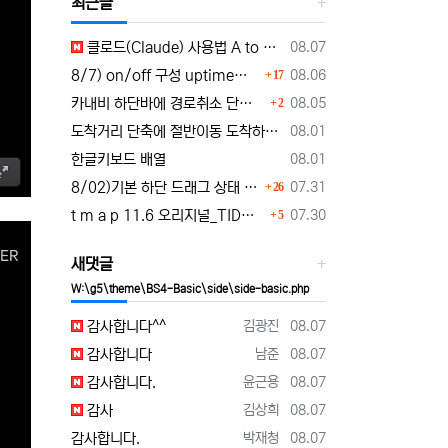
최근글
등록일
클로드(Claude) 사용법 A to Z｜가입부터 업무 활용법 VSCODE 연결 까지
08.07
댓글
등록일
8/7) on/off 구성 uptime표시로 운행시간표시 🚗최근목적지 바로가기 및 ⛔이전화면이동과 260807
08.06
17
댓글
등록일
카내비 하단바에 경로취소 단축버튼 추가 요청
08.05
2
등록일
도착거리 단축에 절반이동 도착하기 로드리게스로 5가지를 한 번에 배우세요
08.01
등록일
한글키보드 배열
08.01
댓글
등록일
8/02)기본 하단 드래그 상태 시작 기능 carnavi-11-6-0-3944_cargps_260802.apk
07.31
26
댓글
등록일
t m a p 11.6 오리지널_TID로그인 파일설치 tmap-11-6-0-3944_org signed.apk
07.30
5
새댓글
W:\g5\theme\BS4-Basic\side\side-basic.php
등록자
등록일
감사합니다^^
김광진
08.07
등록자
등록일
감사합니다
남준
08.07
등록자
등록일
감사합니다.
윤근용
08.07
등록자
등록일
감사
김상희
08.07
등록자
등록일
감사합니다.
박재청
08.07