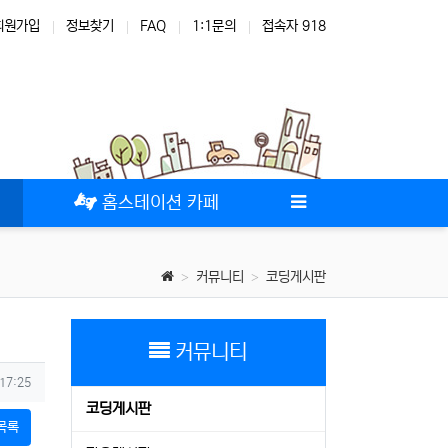
회원가입
정보찾기
FAQ
1:1문의
접속자 918
테마
스킨
위젯
애드온
홈스테이션 카페
커뮤니티
코딩게시판
커뮤니티
 17:25
코딩게시판
목록