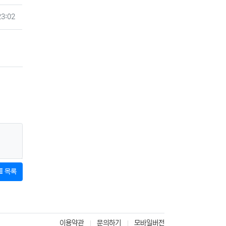
23:02
목록
이용약관
문의하기
모바일버전