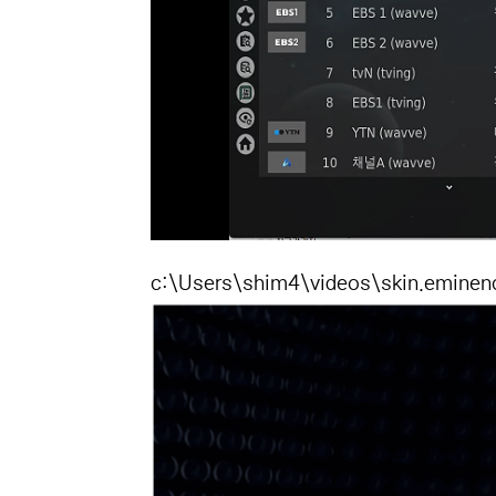
c:\Users\shim4\videos\skin.emine