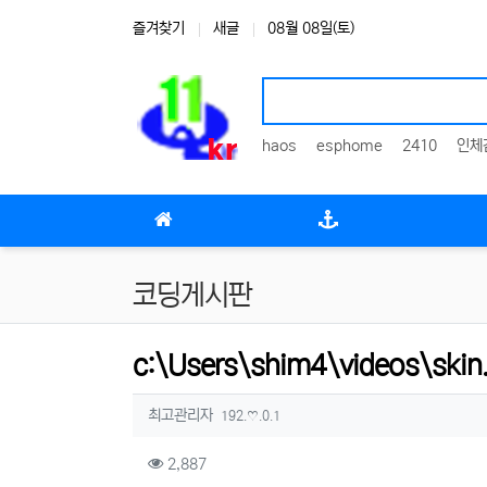
상단 네비
즐겨찾기
새글
08월 08일(토)
haos
esphome
2410
인체
메인 메뉴
코딩게시판
c:\Users\shim4\videos\ski
작성자 정보
작성
아이피
최고관리자
192.♡.0.1
컨텐츠 정보
조회
2,887