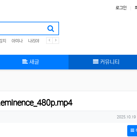
로그인
감지
아미나
나리야
플러그인
zigbee
스킨
그누보드
부트스트랩
새글
커뮤니티
n.eminence_480p.mp4
작성일
2025.10.19