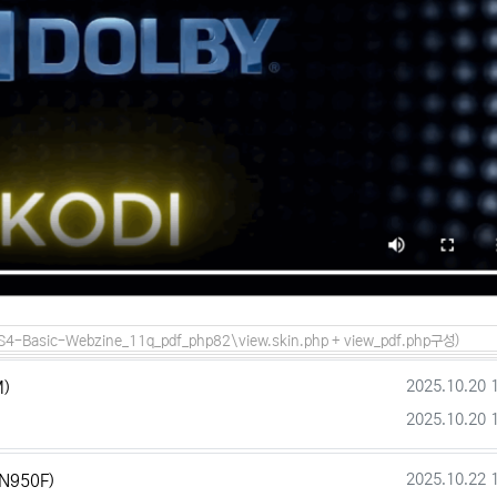
asic-Webzine_11q_pdf_php82\view.skin.php + view_pdf.php구성)
등록일
크기
2025.10.20 
M)
등록일
2025.10.20 
작성일
2025.10.22 
-N950F)