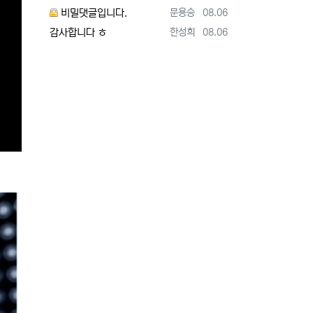
등록자
등록일
비밀댓글입니다.
문용승
08.06
등록자
등록일
감사합니다 ㅎ
한성희
08.06