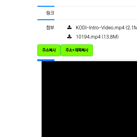
링크
파일
KODI-Intro-Video.mp4
(2.1
첨부
파일크기
10194.mp4
(13.8M)
주소복사
주소+제목복사
본문