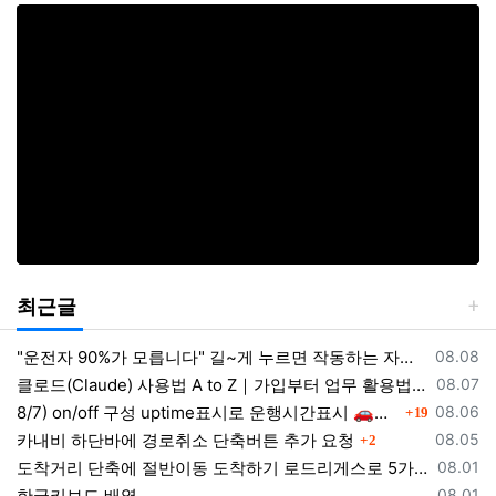
최근글
등록일
"운전자 90%가 모릅니다" 길~게 누르면 작동하는 자동차 숨겨진 꿀기능
08.08
등록일
클로드(Claude) 사용법 A to Z｜가입부터 업무 활용법 VSCODE 연결 까지
08.07
댓글
등록일
8/7) on/off 구성 uptime표시로 운행시간표시 🚗최근목적지 바로가기 및 ⛔이전화면이동과 260807
08.06
19
댓글
등록일
카내비 하단바에 경로취소 단축버튼 추가 요청
08.05
2
등록일
도착거리 단축에 절반이동 도착하기 로드리게스로 5가지를 한 번에 배우세요
08.01
등록일
한글키보드 배열
08.01