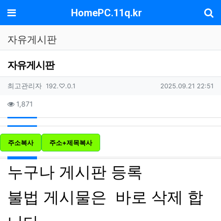
기
메뉴
HomePC.11q.kr
자유게시판
자유게시판
작성자 정보
작성
아이피
작성일
최고관리자
192.♡.0.1
2025.09.21 22:51
컨텐츠 정보
조회
1,871
주소복사
주소+제목복사
본문
누구나 게시판 등록
불법 게시물은 바로 삭제 합