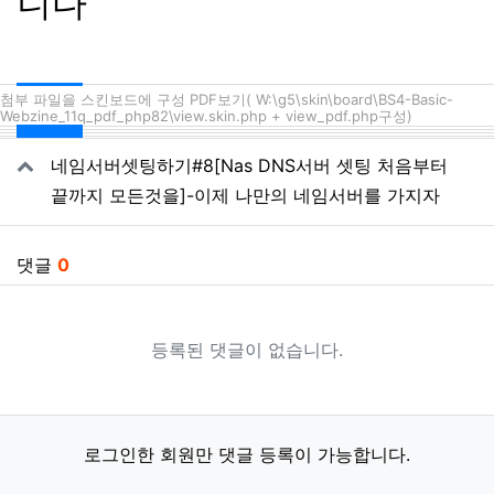
니다
첨부 파일을 스킨보드에 구성 PDF보기( W:\g5\skin\board\BS4-Basic-
Webzine_11q_pdf_php82\view.skin.php + view_pdf.php구성)
관련자료
네임서버셋팅하기#8[Nas DNS서버 셋팅 처음부터
끝까지 모든것을]-이제 나만의 네임서버를 가지자
댓글
0
등록된 댓글이 없습니다.
로그인한 회원만 댓글 등록이 가능합니다.