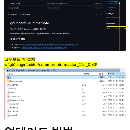
그누보드 에 설치
w:\g5\plugin\editor\summernote-master_11q_0.90\