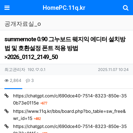
기
메뉴
HomePC.11q.kr
공개자료실_o
summernote 0.90 그누보드 웨지익 에디터 설치방
법 및 호환설정 폰트 적용 방법
>2026_0112_2149_50
작성자 정보
작성
아이피
작성일
최고관리자
192.♡.0.1
2025.11.07 10:24
컨텐츠 정보
조회
댓글
2,864
3
https://chatgpt.com/c/690dce40-7514-8323-850e-35
회 연결
0b73e0115e
677
https://www.11q.kr/bbs/board.php?bo_table=sw_free&
회 연결
wr_id=15
402
https://chatgpt.com/c/690dce40-7514-8323-850e-35