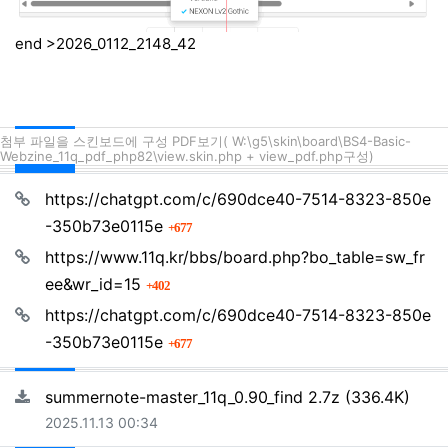
end >2026_0112_2148_42
첨부 파일을 스킨보드에 구성 PDF보기( W:\g5\skin\board\BS4-Basic-
Webzine_11q_pdf_php82\view.skin.php + view_pdf.php구성)
관련자료
https://chatgpt.com/c/690dce40-7514-8323-850e
회 연결
-350b73e0115e
677
https://www.11q.kr/bbs/board.php?bo_table=sw_fr
회 연결
ee&wr_id=15
402
https://chatgpt.com/c/690dce40-7514-8323-850e
회 연결
-350b73e0115e
677
파일크기
summernote-master_11q_0.90_find 2.7z
(336.4K)
등록일
2025.11.13 00:34