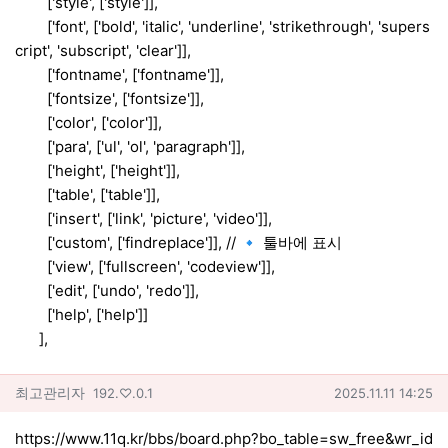
['style', ['style']],
['font', ['bold', 'italic', 'underline', 'strikethrough', 'supers
cript', 'subscript', 'clear']],
['fontname', ['fontname']],
['fontsize', ['fontsize']],
['color', ['color']],
['para', ['ul', 'ol', 'paragraph']],
['height', ['height']],
['table', ['table']],
['insert', ['link', 'picture', 'video']],
['custom', ['findreplace']], // 🔹 툴바에 표시
['view', ['fullscreen', 'codeview']],
['edit', ['undo', 'redo']],
['help', ['help']]
],
최고관리자님의 댓글
아이피
작성일
최고관리자
192.♡.0.1
2025.11.11 14:25
https://www.11q.kr/bbs/board.php?bo_table=sw_free&wr_id