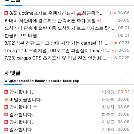
댓글
등록일
8/6) uptime표시로 운행시간표시 🚗최근목적지 바로가기 및 ⛔이전화면이동과 260806
08.06
14
댓글
등록일
카내비 하단바에 경로취소 단축버튼 추가 요청
08.05
2
등록일
도착거리 단축에 절반이동 도착하기 로드리게스로 5가지를 한 번에 배우세요
08.01
등록일
한글키보드 배열
08.01
댓글
등록일
8/02)기본 하단 드래그 상태 시작 기능 carnavi-11-6-0-3944_cargps_260802.apk
07.31
26
댓글
등록일
t m a p 11.6 오리지널_TID로그인 파일설치 tmap-11-6-0-3944_org signed.apk
07.30
5
댓글
등록일
7/28) cargps GPS 초기표시 및 터널 진입 안정화 개선 carnavi-11-4-2-3880_cargps_260728.apk
07.29
15
새댓글
W:\g5\theme\BS4-Basic\side\side-basic.php
등록자
등록일
감사합니다.
박재청
00:02
등록자
등록일
비밀댓글입니다.
문용승
08.06
등록자
등록일
감사합니다 ㅎ
한성희
08.06
등록자
등록일
감사합니다.
최승호
08.06
등록자
등록일
감사합니다.
지성준
08.06
등록자
등록일
감사합니다
김태용
08.06